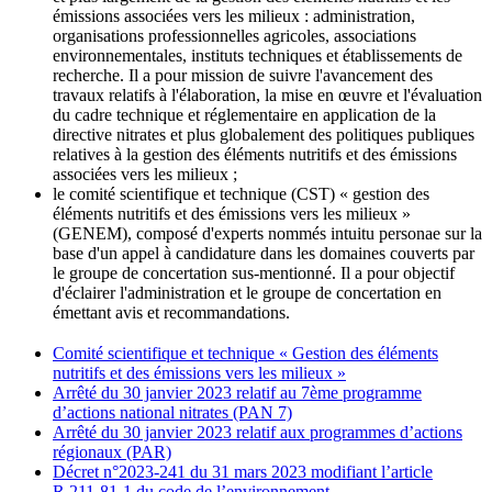
émissions associées vers les milieux : administration,
organisations professionnelles agricoles, associations
environnementales, instituts techniques et établissements de
recherche. Il a pour mission de suivre l'avancement des
travaux relatifs à l'élaboration, la mise en œuvre et l'évaluation
du cadre technique et réglementaire en application de la
directive nitrates et plus globalement des politiques publiques
relatives à la gestion des éléments nutritifs et des émissions
associées vers les milieux ;
le comité scientifique et technique (CST) « gestion des
éléments nutritifs et des émissions vers les milieux »
(GENEM), composé d'experts nommés intuitu personae sur la
base d'un appel à candidature dans les domaines couverts par
le groupe de concertation sus-mentionné. Il a pour objectif
d'éclairer l'administration et le groupe de concertation en
émettant avis et recommandations.
Comité scientifique et technique « Gestion des éléments
nutritifs et des émissions vers les milieux »
Arrêté du 30 janvier 2023 relatif au 7ème programme
d’actions national nitrates (PAN 7)
Arrêté du 30 janvier 2023 relatif aux programmes d’actions
régionaux (PAR)
Décret n°2023-241 du 31 mars 2023 modifiant l’article
R.211-81-1 du code de l’environnement