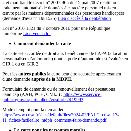
» et modifiant le décret n° 2007-965 du 15 mai 2007 relatif au
traitement automatisé de données à caractère personnel mis en
œuvre par les maisons départementales des personnes handicapées
(demande d'avis n° 1981525)
Lien d'accès à la délibération
Loi n° 2016-1321 du 7 octobre 2016 pour une République
numérique
Lien vers la loi
Comment demander la carte
La carte est accordée de droit aux bénéficiaires de l’APA (allocation
personnalisée d’autonomie) dont la perte d’autonomie est évaluée en
GIR 1 ou en GIR 2.
Pour les
autres publics
la carte peut être accordée après examen
d'une demande
auprès de la MDPH
.
Formulaire de demande ou de renouvellement des prestations
handicap (AAH, PCH, CMI...) :
https://www.service-
public.gouv.fr/particuliers/vosdroits/R19993
Mode d'emploi pour la demander
https://www.cnsa.fr/sites/default/files/2024-03/FALC_cnsa_17-
11_fiches-facilealire_mdph_comment-faire-demande.pdf
La carte pour les personnes morales