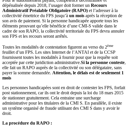
Pour le stationnement payant, compétence décentralisée et
dépénalisée depuis 2018, l’usager doit former un
Recours
Administratif Préalable Obligatoire (RAPO)
et l’adresser à la
collectivité émettrice du FPS jusqu’à
un mois
après la réception de
son avis de paiement. Si la personne handicapée apporte tous les
éléments prouvant qu’elle bénéficie d’une CMI-S valide dans le
cadre de son RAPO, la collectivité territoriale du FPS devra annuler
son FPS et les recours seront arrêtés.
ème
Toutes les modalités de contestation figurent au verso du 2
feuillet d’un FPS. Les sites Internet de l’ANTAI et de la CCSP
fournissent toutes les modalités à fournir pour que la requête soit
acceptée par cette juridiction administrative.
Si la personne conteste
,
elle fait un RAPO auprès de la collectivité ou son délégataire, sans
payer la somme demandée.
Attention, le délais est de seulement 1
mois
Les personnes handicapées sont en droit de contester les FPS, forfait
post stationnement, car ils ont le droit depuis la loi du 18 mars 2015
de stationner gratuitement. Cela entraine une surcharge
administrative pour les titulaires de la CMI S. En parallèle, il existe
un système organisé de fraude utilisant des CMI S dans y avoir le
droit.
La procédure du RAPO :