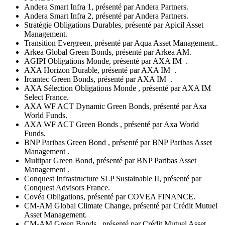
Andera Smart Infra 1, présenté par Andera Partners.
Andera Smart Infra 2, présenté par Andera Partners.
Stratégie Obligations Durables, présenté par Apicil Asset
Management.
Transition Evergreen, présenté par Aqua Asset Management..
Arkea Global Green Bonds, présenté par Arkea AM.
AGIPI Obligations Monde, présenté par AXA IM
.
AXA Horizon Durable, présenté par AXA IM
.
Ircantec Green Bonds, présenté par AXA IM
.
AXA Sélection Obligations Monde , présenté par AXA IM
Select France.
AXA WF ACT Dynamic Green Bonds, présenté par Axa
World Funds.
AXA WF ACT Green Bonds , présenté par Axa World
Funds.
BNP Paribas Green Bond , présenté par BNP Paribas Asset
Management .
Multipar Green Bond, présenté par BNP Paribas Asset
Management .
Conquest Infrastructure SLP Sustainable II, présenté par
Conquest Advisors France.
Covéa Obligations, présenté par COVEA FINANCE.
CM-AM Global Climate Change, présenté par Crédit Mutuel
Asset Management.
CM-AM Green Bonds , présenté par Crédit Mutuel Asset