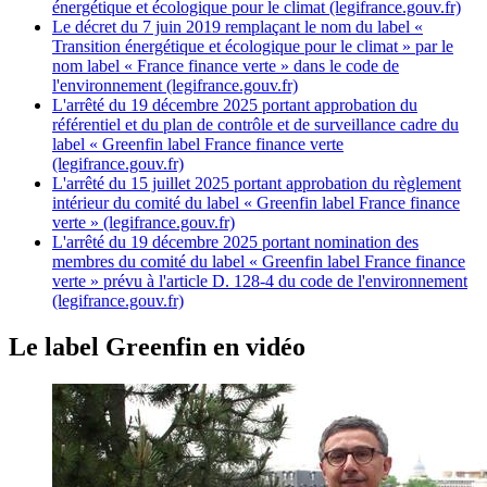
énergétique et écologique pour le climat (legifrance.gouv.fr)
Le décret du 7 juin 2019 remplaçant le nom du label «
Transition énergétique et écologique pour le climat » par le
nom label « France finance verte » dans le code de
l'environnement (legifrance.gouv.fr)
L'arrêté du 19 décembre 2025 portant approbation du
référentiel et du plan de contrôle et de surveillance cadre du
label « Greenfin label France finance verte
(legifrance.gouv.fr)
L'arrêté du 15 juillet 2025 portant approbation du règlement
intérieur du comité du label « Greenfin label France finance
verte » (legifrance.gouv.fr)
L'arrêté du 19 décembre 2025 portant nomination des
membres du comité du label « Greenfin label France finance
verte » prévu à l'article D. 128-4 du code de l'environnement
(legifrance.gouv.fr)
Le label Greenfin en vidéo