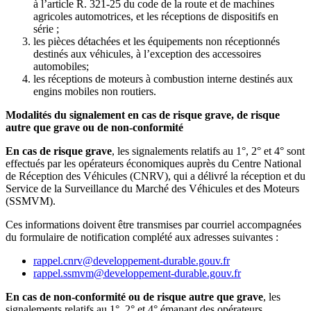
à l’article R. 321-25 du code de la route et de machines
agricoles automotrices, et les réceptions de dispositifs en
série ;
les pièces détachées et les équipements non réceptionnés
destinés aux véhicules, à l’exception des accessoires
automobiles;
les réceptions de moteurs à combustion interne destinés aux
engins mobiles non routiers.
Modalités du signalement en cas de risque grave, de risque
autre que grave ou de non-conformité
En cas de risque grave
, les signalements relatifs au 1°, 2° et 4° sont
effectués par les opérateurs économiques auprès du Centre National
de Réception des Véhicules (CNRV), qui a délivré la réception et du
Service de la Surveillance du Marché des Véhicules et des Moteurs
(SSMVM).
Ces informations doivent être transmises par courriel accompagnées
du formulaire de notification complété aux adresses suivantes :
rappel.cnrv@developpement-durable.gouv.fr
rappel.ssmvm@developpement-durable.gouv.fr
En cas de non-conformité ou de risque autre que grave
, les
signalements relatifs au 1°, 2° et 4° émanant des opérateurs