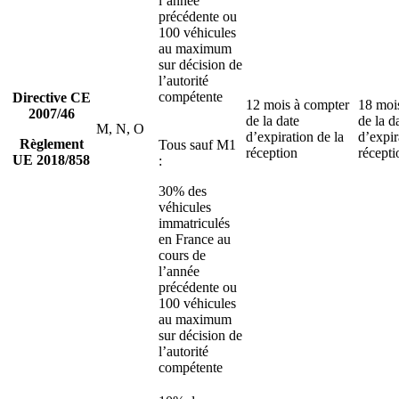
l’année
précédente ou
100 véhicules
au maximum
sur décision de
l’autorité
compétente
Directive CE
12 mois à compter
18 moi
2007/46
de la date
de la d
M, N, O
d’expiration de la
d’expir
Règlement
Tous sauf M1
réception
récepti
UE 2018/858
:
30% des
véhicules
immatriculés
en France au
cours de
l’année
précédente ou
100 véhicules
au maximum
sur décision de
l’autorité
compétente