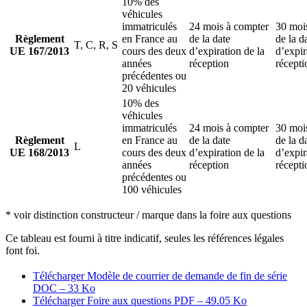
10% des
véhicules
immatriculés
24 mois à compter
30 moi
Règlement
en France au
de la date
de la d
T, C, R, S
UE 167/2013
cours des deux
d’expiration de la
d’expir
années
réception
récepti
précédentes ou
20 véhicules
10% des
véhicules
immatriculés
24 mois à compter
30 moi
Règlement
en France au
de la date
de la d
L
UE 168/2013
cours des deux
d’expiration de la
d’expir
années
réception
récepti
précédentes ou
100 véhicules
* voir distinction constructeur / marque dans la foire aux questions
Ce tableau est fourni à titre indicatif, seules les références légales
font foi.
Télécharger Modèle de courrier de demande de fin de série
DOC – 33 Ko
Télécharger Foire aux questions
PDF – 49.05 Ko