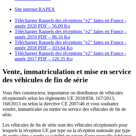
Site internet RAPEX
Télécharger Rappels des réceptions "e2" faites en France -
année 2020
PDF – 56.09 Ko
Télécharger Rappels des réceptions "e2" faites en France -
année 2019
PDF – 96.16 Ko
Télécharger Rappels des réceptions "e2" faites en France -
année 2018
PDF – 103.64 Ko
Télécharger Rappels des réceptions "e2" faites en France -
année 2017
PDF – 120.35 Ko
Vente, immatriculation et mise en service
des véhicules de fin de série
Vous êtes constructeur, importateur ou distributeur de véhicules
réceptionnés selon les règlements UE 2018/858, 167/2013,
168/2013 ou selon la directive CE 2007/46 et vous souhaitez
vendre, immatriculer ou mettre en service des véhicules de fin de
série.
Les véhicules de fin de série sont des véhicules réceptionnés pour
lesquels la réception UE par type ou la réception nationale par type
de petite série a perdu sa validité en raison d’une nouvelle échéance