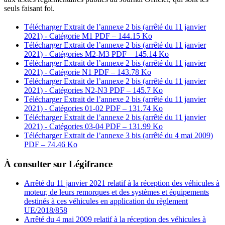
seuls faisant foi.
Télécharger Extrait de l’annexe 2 bis (arrêté du 11 janvier
2021) - Catégorie M1
PDF – 144.15 Ko
Télécharger Extrait de l’annexe 2 bis (arrêté du 11 janvier
2021) - Catégories M2-M3
PDF – 145.14 Ko
Télécharger Extrait de l’annexe 2 bis (arrêté du 11 janvier
2021) - Catégorie N1
PDF – 143.78 Ko
Télécharger Extrait de l’annexe 2 bis (arrêté du 11 janvier
2021) - Catégories N2-N3
PDF – 145.7 Ko
Télécharger Extrait de l’annexe 2 bis (arrêté du 11 janvier
2021) - Catégories 01-02
PDF – 131.74 Ko
Télécharger Extrait de l’annexe 2 bis (arrêté du 11 janvier
2021) - Catégories 03-04
PDF – 131.99 Ko
Télécharger Extrait de l’annexe 3 bis (arrêté du 4 mai 2009)
PDF – 74.46 Ko
À consulter sur Légifrance
Arrêté du 11 janvier 2021 relatif à la réception des véhicules à
moteur, de leurs remorques et des systèmes et équipements
destinés à ces véhicules en application du règlement
UE/2018/858
Arrêté du 4 mai 2009 relatif à la réception des véhicules à