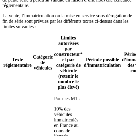
réglementaire.
La vente, l’immatriculation ou la mise en service sous dérogation de
fin de série sont prévues par les différents textes ci-dessus dans les
limites suivantes :
Limites
autorisées
par
constructeur*
Pério
Catégorie
Texte
et par
Période possible
d’imma
de
réglementaire
catégorie de
d’immatriculation
des 
véhicules
véhicule
co
(retenir le
nombre le
plus élevé)
Pour les M1 :
10% des
véhicules
immatriculés
en France au
cours de