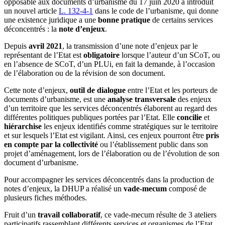
opposable aux documents d’urbanisme du 17 juin 2020 a introduit
un nouvel article
L. 132-4-1
dans le code de l’urbanisme, qui donne
une existence juridique a une
bonne pratique
de certains services
déconcentrés : la
note d’enjeux
.
Depuis
avril 2021
, la transmission d’une note d’enjeux par le
représentant de l’Etat est
obligatoire
lorsque l’auteur d’un SCoT, ou
en l’absence de SCoT, d’un PLUi, en fait la demande, à l’occasion
de l’élaboration ou de la révision de son document.
Cette note d’enjeux,
outil de dialogue
entre l’Etat et les porteurs de
documents d’urbanisme, est une
analyse transversale
des enjeux
d’un territoire que les services déconcentrés élaborent au regard des
différentes politiques publiques portées par l’Etat. Elle
concilie
et
hiérarchise
les enjeux identifiés comme stratégiques sur le territoire
et sur lesquels l’Etat est vigilant. Ainsi, ces enjeux pourront être
pris
en compte par la collectivité
ou l’établissement public dans son
projet d’aménagement, lors de l’élaboration ou de l’évolution de son
document d’urbanisme.
Pour accompagner les services déconcentrés dans la production de
notes d’enjeux, la DHUP a réalisé un
vade-mecum
composé de
plusieurs fiches méthodes.
Fruit d’un
travail collaboratif
, ce vade-mecum résulte de 3 ateliers
participatifs rassemblant différents services et organismes de l’Etat,