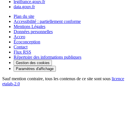
legifrance.gouv.fr
data.gouv.fr
Plan du site
Accessibilité : partiellement conforme
Mentions Légales
Données personnelles
Acceo
Écoconception
Contact
Flux RSS
Répertoire des informations publiques
Gestion des cookies
Paramètres d'affichage
Sauf mention contraire, tous les contenus de ce site sont sous
licence
etalab-2.0