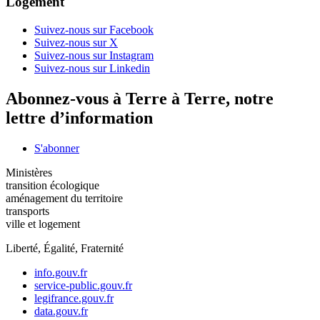
Logement
Suivez-nous sur Facebook
Suivez-nous sur X
Suivez-nous sur Instagram
Suivez-nous sur Linkedin
Abonnez-vous à Terre à Terre, notre
lettre d’information
S'abonner
Ministères
transition écologique
aménagement du territoire
transports
ville et logement
Liberté, Égalité, Fraternité
info.gouv.fr
service-public.gouv.fr
legifrance.gouv.fr
data.gouv.fr