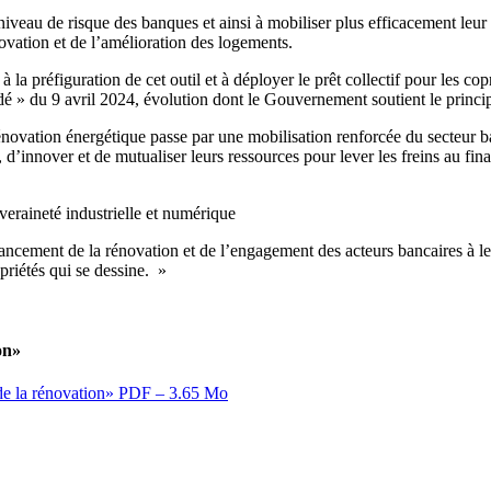
e niveau de risque des banques et ainsi à mobiliser plus efficacement leu
vation et de l’amélioration des logements.
a préfiguration de cet outil et à déployer le prêt collectif pour les copro
adé » du 9 avril 2024, évolution dont le Gouvernement soutient le princi
rénovation énergétique passe par une mobilisation renforcée du secteur b
, d’innover et de mutualiser leurs ressources pour lever les freins au f
veraineté industrielle et numérique
ancement de la rénovation et de l’engagement des acteurs bancaires à l
priétés qui se dessine. »
on»
de la rénovation»
PDF – 3.65 Mo