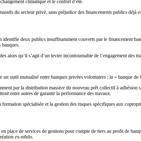
u changement climatique et le confort d’été.
assifs du secteur privé, sans préjudice des financements publics déjà ex
n identifie deux publics insuffisamment couverts par le financement banc
es banques.
aides alors qu’il s’agit d’un levier incontournable de l’engagement des 
 un outil mutualisé entre banques privées volontaires : la « banque de 
amment par la distribution massive du nouveau prêt collectif à adhésion s
trait entre autres de garantir la performance des travaux.
formation spécialisée et la gestion des risques spécifiques aux coproprié
en place de services de gestions pour compte de tiers au profit de banqu
création
ex-nihilo
.