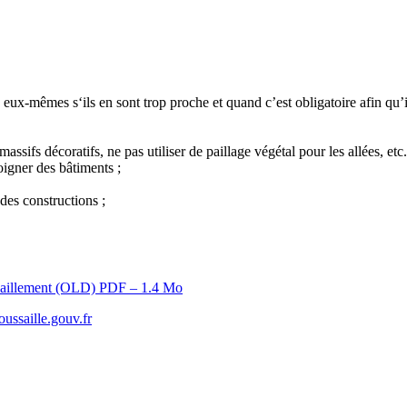
:
eux-mêmes s‘ils en sont trop proche et quand c’est obligatoire afin qu’i
sifs décoratifs, ne pas utiliser de paillage végétal pour les allées, etc.
loigner des bâtiments ;
 des constructions ;
ssaillement (OLD)
PDF – 1.4 Mo
ussaille.gouv.fr