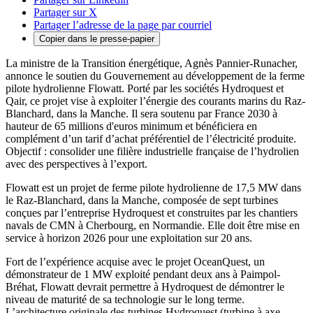
Partager sur X
Partager l’adresse de la page par courriel
Copier dans le presse-papier
La ministre de la Transition énergétique, Agnès Pannier-Runacher,
annonce le soutien du Gouvernement au développement de la ferme
pilote hydrolienne Flowatt. Porté par les sociétés Hydroquest et
Qair, ce projet vise à exploiter l’énergie des courants marins du Raz-
Blanchard, dans la Manche. Il sera soutenu par France 2030 à
hauteur de 65 millions d'euros minimum et bénéficiera en
complément d’un tarif d’achat préférentiel de l’électricité produite.
Objectif : consolider une filière industrielle française de l’hydrolien
avec des perspectives à l’export.
Flowatt est un projet de ferme pilote hydrolienne de 17,5 MW dans
le Raz-Blanchard, dans la Manche, composée de sept turbines
conçues par l’entreprise Hydroquest et construites par les chantiers
navals de CMN à Cherbourg, en Normandie. Elle doit être mise en
service à horizon 2026 pour une exploitation sur 20 ans.
Fort de l’expérience acquise avec le projet OceanQuest, un
démonstrateur de 1 MW exploité pendant deux ans à Paimpol-
Bréhat, Flowatt devrait permettre à Hydroquest de démontrer le
niveau de maturité de sa technologie sur le long terme.
L’architecture originale des turbines Hydroquest (turbine à axe