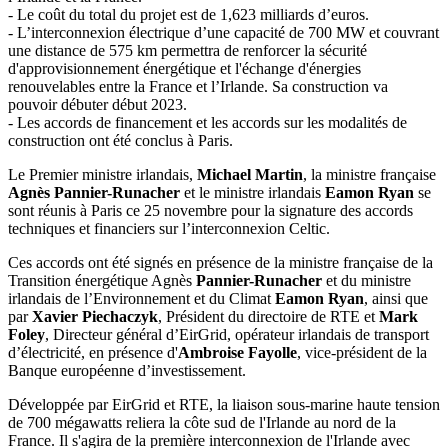
- Le coût du total du projet est de 1,623 milliards d’euros.
- L’interconnexion électrique d’une capacité de 700 MW et couvrant
une distance de 575 km permettra de renforcer la sécurité
d'approvisionnement énergétique et l'échange d'énergies
renouvelables entre la France et l’Irlande. Sa construction va
pouvoir débuter début 2023.
- Les accords de financement et les accords sur les modalités de
construction ont été conclus à Paris.
Le Premier ministre irlandais,
Michael Martin
, la ministre française
Agnès Pannier-Runacher
et le ministre irlandais
Eamon Ryan
se
sont réunis à Paris ce 25 novembre pour la signature des accords
techniques et financiers sur l’interconnexion Celtic.
Ces accords ont été signés en présence de la ministre française de la
Transition énergétique Agnès
Pannier-Runacher
et du ministre
irlandais de l’Environnement et du Climat
Eamon Ryan
, ainsi que
par
Xavier Piechaczyk
, Président du directoire de RTE et
Mark
Foley
, Directeur général d’EirGrid, opérateur irlandais de transport
d’électricité, en présence d'
Ambroise Fayolle
, vice-président de la
Banque européenne d’investissement.
Développée par EirGrid et RTE, la liaison sous-marine haute tension
de 700 mégawatts reliera la côte sud de l'Irlande au nord de la
France. Il s'agira de la première interconnexion de l'Irlande avec