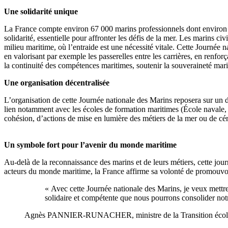
Une solidarité unique
La France compte environ 67 000 marins professionnels dont environ 1
solidarité, essentielle pour affronter les défis de la mer. Les marins
milieu maritime, où l’entraide est une nécessité vitale. Cette Journée
en valorisant par exemple les passerelles entre les carrières, en renforç
la continuité des compétences maritimes, soutenir la souveraineté mar
Une organisation décentralisée
L’organisation de cette Journée nationale des Marins reposera sur un di
lien notamment avec les écoles de formation maritimes (École navale,
cohésion, d’actions de mise en lumière des métiers de la mer ou de cér
Un symbole fort pour l’avenir du monde maritime
Au-delà de la reconnaissance des marins et de leurs métiers, cette jou
acteurs du monde maritime, la France affirme sa volonté de promouvoir 
« Avec cette Journée nationale des Marins, je veux mettr
solidaire et compétente que nous pourrons consolider notre
Agnès PANNIER-RUNACHER, ministre de la Transition écologiqu