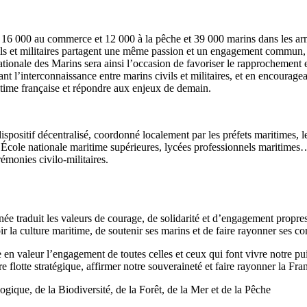
6 000 au commerce et 12 000 à la pêche et 39 000 marins dans les armé
 civils et militaires partagent une même passion et un engagement commu
 nationale des Marins sera ainsi l’occasion de favoriser le rapprochemen
ant l’interconnaissance entre marins civils et militaires, et en encouragea
itime française et répondre aux enjeux de demain.
spositif décentralisé, coordonné localement par les préfets maritimes, le
 École nationale maritime supérieures, lycées professionnels maritimes
émonies civilo-militaires.
rnée traduit les valeurs de courage, de solidarité et d’engagement propr
la culture maritime, de soutenir ses marins et de faire rayonner ses com
e en valeur l’engagement de toutes celles et ceux qui font vivre notre 
 flotte stratégique, affirmer notre souveraineté et faire rayonner la Fra
e, de la Biodiversité, de la Forêt, de la Mer et de la Pêche