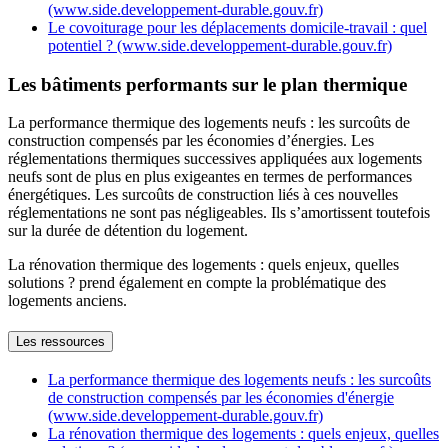
(www.side.developpement-durable.gouv.fr)
Le covoiturage pour les déplacements domicile-travail : quel
potentiel ? (www.side.developpement-durable.gouv.fr)
Les bâtiments performants sur le plan thermique
La performance thermique des logements neufs : les surcoûts de
construction compensés par les économies d’énergies. Les
réglementations thermiques successives appliquées aux logements
neufs sont de plus en plus exigeantes en termes de performances
énergétiques. Les surcoûts de construction liés à ces nouvelles
réglementations ne sont pas négligeables. Ils s’amortissent toutefois
sur la durée de détention du logement.
La rénovation thermique des logements : quels enjeux, quelles
solutions ? prend également en compte la problématique des
logements anciens.
Les ressources
La performance thermique des logements neufs : les surcoûts
de construction compensés par les économies d'énergie
(www.side.developpement-durable.gouv.fr)
La rénovation thermique des logements : quels enjeux, quelles