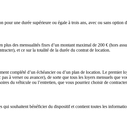
tion pour une durée supérieure ou égale à trois ans, avec ou sans option d
r en plus des mensualités fixes d’un montant maximal de 200 € (hors assura
racter), et ce sur la totalité de la durée du contrat de location.
ement complété d’un échéancier ou d’un plan de location. Le premier loy
pas à verser ou avancer), de sorte que tous les loyers mensuels que vou
soires du véhicule ou l’entretien, que vous pourriez choisir de contracter
es qui souhaitent bénéficier du dispositif et contient toutes les informati