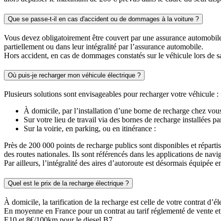
Que se passe-t-il en cas d'accident ou de dommages à la voiture ?
Vous devez obligatoirement être couvert par une assurance automobile 
partiellement ou dans leur intégralité par l’assurance automobile.
Hors accident, en cas de dommages constatés sur le véhicule lors de sa r
Où puis-je recharger mon véhicule électrique ?
Plusieurs solutions sont envisageables pour recharger votre véhicule :
À domicile, par l’installation d’une borne de recharge chez vous,
Sur votre lieu de travail via des bornes de recharge installées p
Sur la voirie, en parking, ou en itinérance :
Près de 200 000 points de recharge publics sont disponibles et répartis 
des routes nationales. Ils sont référencés dans les applications de nav
Par ailleurs, l’intégralité des aires d’autoroute est désormais équipée
Quel est le prix de la recharge électrique ?
À domicile, la tarification de la recharge est celle de votre contrat d’éle
En moyenne en France pour un contrat au tarif réglementé de vente et 
E10 et 8€/100km pour le diesel B7.