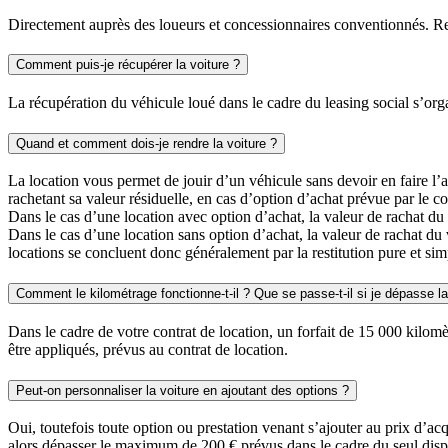
Directement auprès des loueurs et concessionnaires conventionnés. R
Comment puis-je récupérer la voiture ?
La récupération du véhicule loué dans le cadre du leasing social s’org
Quand et comment dois-je rendre la voiture ?
La location vous permet de jouir d’un véhicule sans devoir en faire l’
rachetant sa valeur résiduelle, en cas d’option d’achat prévue par le co
Dans le cas d’une location avec option d’achat, la valeur de rachat du v
Dans le cas d’une location sans option d’achat, la valeur de rachat du v
locations se concluent donc généralement par la restitution pure et sim
Comment le kilométrage fonctionne-t-il ? Que se passe-t-il si je dépasse la
Dans le cadre de votre contrat de location, un forfait de 15 000 kilom
être appliqués, prévus au contrat de location.
Peut-on personnaliser la voiture en ajoutant des options ?
Oui, toutefois toute option ou prestation venant s’ajouter au prix d’acq
alors dépasser le maximum de 200 € prévus dans le cadre du seul dispo