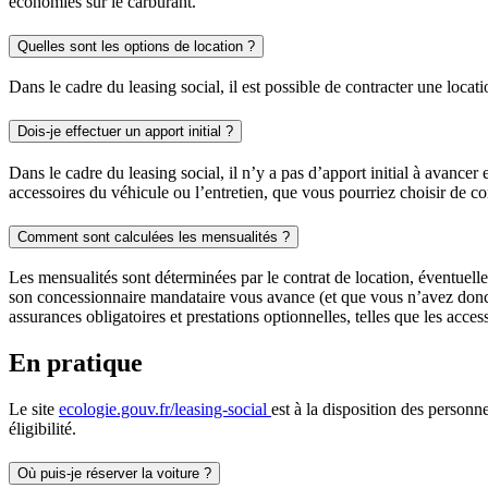
économies sur le carburant.
Quelles sont les options de location ?
Dans le cadre du leasing social, il est possible de contracter une loca
Dois-je effectuer un apport initial ?
Dans le cadre du leasing social, il n’y a pas d’apport initial à avance
accessoires du véhicule ou l’entretien, que vous pourriez choisir de cont
Comment sont calculées les mensualités ?
Les mensualités sont déterminées par le contrat de location, éventuell
son concessionnaire mandataire vous avance (et que vous n’avez donc 
assurances obligatoires et prestations optionnelles, telles que les acces
En pratique
Le site
ecologie.gouv.fr/leasing-social
est à la disposition des personn
éligibilité.
Où puis-je réserver la voiture ?