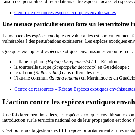
raison des possibilités d’hybridations entre espèces locales et espèces
Centre de ressources espèces exotiques envahissantes
Une menace particulièrement forte sur les territoires i
La menace des espèces exotiques envahissantes est particulièrement for
vulnérables à des perturbations extérieures. Les espèces exotiques enva
Quelques exemples d’espèces exotiques envahissantes en outre-mer :
la liane papillon
(Hiptage benghalensis)
à La Réunion ;
la tourterelle turque
(Streptopelia decaocto)
en Guadeloupe ;
le rat noir
(Rattus rattus)
dans différentes îles ;
l’iguane commun
(Iguana iguana)
en Martinique et en Guadel
Centre de ressources – Réseau Espèces exotiques envahissante
L’action contre les espèces exotiques enva
Une fois largement installées, les espèces exotiques envahissantes son
introduction sur le territoire national ou de leur propagation est don
C’est pourquoi la gestion des EEE repose prioritairement sur les modal