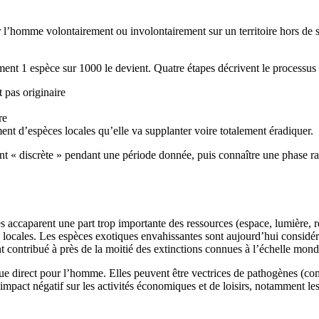
’homme volontairement ou involontairement sur un territoire hors de son
ent 1 espèce sur 1000 le devient. Quatre étapes décrivent le processus i
t pas originaire
re
iment d’espèces locales qu’elle va supplanter voire totalement éradiquer.
nt « discrète » pendant une période donnée, puis connaître une phase ra
s accaparent une part trop importante des ressources (espace, lumière, r
ces locales. Les espèces exotiques envahissantes sont aujourd’hui consid
nt contribué à près de la moitié des extinctions connues à l’échelle mond
ue direct pour l’homme. Elles peuvent être vectrices de pathogènes (co
act négatif sur les activités économiques et de loisirs, notamment les cul