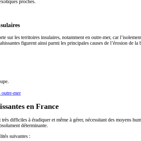
 exotiques proches.
nsulaires
te sur les territoires insulaires, notamment en outre-mer, car l’isoleme
hissantes figurent ainsi parmi les principales causes de l’érosion de la 
oupe.
s outre-mer
hissantes en France
t très difficiles à éradiquer et même à gérer, nécessitant des moyens hu
c absolument déterminante.
ités suivantes :