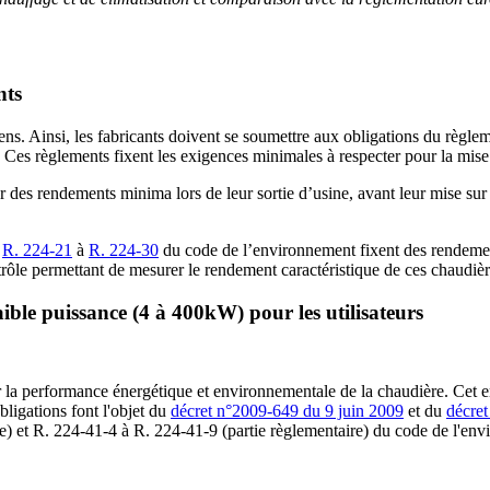
nts
ns. Ainsi, les fabricants doivent se soumettre aux obligations du règle
 Ces règlements fixent les exigences minimales à respecter pour la mise
r des rendements minima lors de leur sortie d’usine, avant leur mise sur
s
R. 224-21
à
R. 224-30
du code de l’environnement fixent des rendemen
ntrôle permettant de mesurer le rendement caractéristique de ces chaudièr
aible puissance (4 à 400kW) pour les utilisateurs
 la performance énergétique et environnementale de la chaudière. Cet ent
bligations font l'objet du
décret n°2009-649 du 9 juin 2009
et du
décret
tive) et R. 224-41-4 à R. 224-41-9 (partie règlementaire) du code de l'en