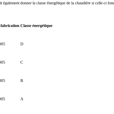
oit également donner la classe énergétique de la chaudière si celle-ci fon
 fabrication
Classe énergétique
005
D
005
C
005
B
005
A