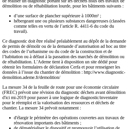
de réaliser un diagnostic portant sur les déchets issus des travaux de
démolition ou de réhabilitation lourde, pour les bâtiments suivants :
d’une surface de plancher supérieure à 1000m² ;
hébergeant une ou plusieurs substances dangereuses (classées
comme telles en vertu de l’article R. 4411-6 du code du
travail).
Ce diagnostic doit être réalisé préalablement au dépôt de la demande
de permis de démolir ou de la demande d’autorisation ad hoc au titre
des codes de l’urbanisme ou du code de la construction et de
l’habitation ou à défaut à la passation des marchés de démolition ou
de réhabilitation. L’Ademe tient à disposition un site dédié pour
obtenir les formulaires de déclaration Cerfa et pour renseigner les
données à l’issue du chantier de démolition : http://www.diagnostic-
demolition.ademe.fr/demolition/
La mesure 34 de la feuille de route pour une économie circulaire
(FREC) prévoit une révision du diagnostic déchets avant démolition
d'ici mi-2019 pour passer à une logique de diagnostic/inventaire
pour le réemploi et la valorisation des ressources et déchets de
chantier. La mesure 34 prévoit notamment :
d'élargir le périmètre des opérations couvertes aux travaux de
rénovation importants des bâtiments ;
de dématérialiser le dispositif et promouvoir l’utilisation de