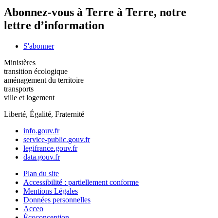
Abonnez-vous à Terre à Terre, notre
lettre d’information
S'abonner
Ministères
transition écologique
aménagement du territoire
transports
ville et logement
Liberté, Égalité, Fraternité
info.gouv.fr
service-public.gouv.fr
legifrance.gouv.fr
data.gouv.fr
Plan du site
Accessibilité : partiellement conforme
Mentions Légales
Données personnelles
Acceo
Écoconception