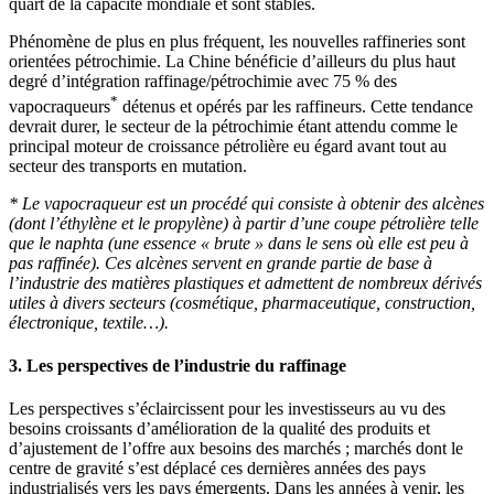
quart de la capacité mondiale et sont stables.
Phénomène de plus en plus fréquent, les nouvelles raffineries sont
orientées pétrochimie. La Chine bénéficie d’ailleurs du plus haut
degré d’intégration raffinage/pétrochimie avec 75 % des
*
vapocraqueurs
détenus et opérés par les raffineurs. Cette tendance
devrait durer, le secteur de la pétrochimie étant attendu comme le
principal moteur de croissance pétrolière eu égard avant tout au
secteur des transports en mutation.
* Le vapocraqueur est un procédé qui consiste à obtenir des alcènes
(dont l’éthylène et le propylène) à partir d’une coupe pétrolière telle
que le naphta (une essence « brute » dans le sens où elle est peu à
pas raffinée). Ces alcènes servent en grande partie de base à
l’industrie des matières plastiques et admettent de nombreux dérivés
utiles à divers secteurs (cosmétique, pharmaceutique, construction,
électronique, textile…).
3. Les perspectives de l’industrie du raffinage
Les perspectives s’éclaircissent pour les investisseurs au vu des
besoins croissants d’amélioration de la qualité des produits et
d’ajustement de l’offre aux besoins des marchés ; marchés dont le
centre de gravité s’est déplacé ces dernières années des pays
industrialisés vers les pays émergents. Dans les années à venir, les