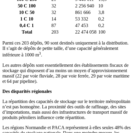
50 C 100
32
2 256 940
10
10 C 50
32
861 666
3,8
1 C 10
14
53 332
0,2
0,4 C 1
87
47 453
0,2
Total
203
22 474 058
100
Parmi ces 203 dépôts, 90 sont destinés uniquement à la distribution.
II s’agit de dépôts de petite taille, d’une capacité généralement
3
inférieure à 1000 m
.
Les autres dépôts sont essentiellement des établissements fiscaux de
stockage qui disposent d’au moins un moyen d’approvisionnement
massif (22 par voie fluviale, 28 par voie ferrée, 29 par voie maritime
et 64 par pipeline).
Des disparités régionales
La répartition des capacités de stockage sur le territoire métropolitain
n’est pas homogène. La proximité des outils de raffinage, des sites
d’importations, mais aussi des infrastructures de transport massif de
produits pétroliers influence cette répartition.
Les régions Normandie et PACA représentent à elles seules 48% des
capacités de stockage nationale. Dans une moindre mesure, les