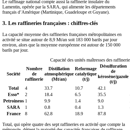
Le raffinage national compte aussi la raffinerie insulaire du
Lamentin, opérée par la SARA, qui alimente les départements
français d’Amérique (Martinique, Guadeloupe et Guyane).
3. Les raffineries françaises : chiffres-clés
La capacité moyenne des raffineries françaises métropolitaines en
activité se situe autour de 8,9 Mt/an soit 183 000 barils par jour
environ, alors que la moyenne européenne est autour de 150 000
barils par jour.
Capacité des unités maîtresses des raffineri
Désulfuration
Nombre
Distillation
Reformage
de
Société
de
atmosphérique
catalytique
kérosène/gazole
raffinerie
(Mt/an)
(t/j)
(t/j)
Total
4
33.7
10.7
42.1
Esso*
2
18.4
6.5
35.5
Petroineos
1
9.9
1.4
9.0
SARA
1
0.8
0.4
1.3
France
8
62.8
18.9
87.8
Total, qui opère quatre des sept raffineries en activité que compte la
métropole, détient la majorité des capacités françaises de raffinage