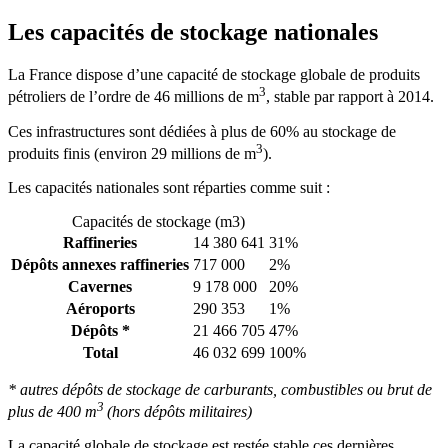
Les capacités de stockage nationales
La France dispose d’une capacité de stockage globale de produits
3
pétroliers de l’ordre de 46 millions de m
, stable par rapport à 2014.
Ces infrastructures sont dédiées à plus de 60% au stockage de
3
produits finis (environ 29 millions de m
).
Les capacités nationales sont réparties comme suit :
Capacités de stockage (m3)
Raffineries
14 380 641
31%
Dépôts annexes raffineries
717 000
2%
Cavernes
9 178 000
20%
Aéroports
290 353
1%
Dépôts *
21 466 705
47%
Total
46 032 699
100%
* autres dépôts de stockage de carburants, combustibles ou brut de
3
plus de 400 m
(hors dépôts militaires)
La capacité globale de stockage est restée stable ces dernières