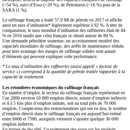
(~54 %), suivi d’Esso (~29 %), de Petroineos (~16 %) puis de la
SARA (1 %).
Le raffinage français a traité 57,9 Mt de pétrole en 2017 et affiche
ainsi un taux d’utilisation* légèrement supérieur à 92 %. A titre de
comparaison, le taux mondial d’utilisation des raffineries était de 84
% en 2016 tandis que celui français se situait autour de 80 %.
Une demande pétrolière soutenue, un accroissement modéré des
capacités mondiales de raffinage, des arrêts de maintenance réduits
pour tirer avantage des marges de raffinage solides sont autant
d’éléments qui peuvent expliquer cette performance.
* Le taux d’utilisation des raffineries (aussi appelé « facteur de
service ») correspond à la quantité de pétrole traitée rapportée à la
capacité de traitement.
Les retombées économiques du raffinage français
En matière d’emploi, le secteur du raffinage français représentait en
l’an 2000 environ 10 000 emplois directs, autant d’emplois indirects
et 4 à 5 fois plus d’emplois induits, soit au total près de 70 000
emplois. Compte-tenu des restructurations qui ont eu lieu, le nombre
d’emplois directs dans le raffinage français est aujourd’hui estimé
entre 6000 et 7500, auxquels viennent s’ajouter quelque 30 000
emplois indirects.
En termes de fiscalité, l’acquittement des taxes sur les produits