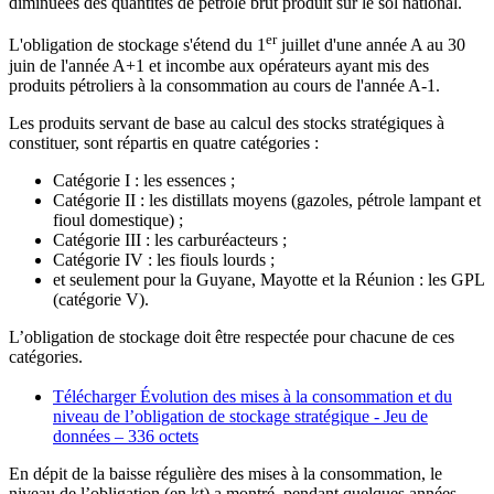
diminuées des quantités de pétrole brut produit sur le sol national.
er
L'obligation de stockage s'étend du 1
juillet d'une année A au 30
juin de l'année A+1 et incombe aux opérateurs ayant mis des
produits pétroliers à la consommation au cours de l'année A-1.
Les produits servant de base au calcul des stocks stratégiques à
constituer, sont répartis en quatre catégories :
Catégorie I : les essences ;
Catégorie II : les distillats moyens (gazoles, pétrole lampant et
fioul domestique) ;
Catégorie III : les carburéacteurs ;
Catégorie IV : les fiouls lourds ;
et seulement pour la Guyane, Mayotte et la Réunion : les GPL
(catégorie V).
L’obligation de stockage doit être respectée pour chacune de ces
catégories.
Télécharger Évolution des mises à la consommation et du
niveau de l’obligation de stockage stratégique - Jeu de
données
– 336 octets
En dépit de la baisse régulière des mises à la consommation, le
niveau de l’obligation (en kt) a montré, pendant quelques années,