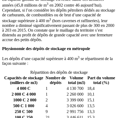
3
années (45,8 millions de m
en 2002 contre 46 aujourd’hui).
Cependant, si l’on considère les dépôts pétroliers dédiés au stockage
de carburants, de combustibles ou de brut d’une capacité de
3
stockage supérieure à 400 m
(hors cavernes et raffineries), leur
nombre a diminué significativement passant de plus de 300 en 2000
à 203 en 2015. On constate que le maillage du territoire s’est
distendu au profit de dépôts de grande capacité avec une fermeture
accrue des petits dépôts.
Physionomie des dépôts de stockage en métropole
3
Les dépôts d’une capacité supérieure à 400 m
se répartissent de la
façon suivante :
Répartition des dépôts de stockage
Capacités de stockage
Nombre de
Volume
Part du volume
(milliers de m3)
dépôts
total (m3)
total (%)
4 000 C
1
4 130 700
18,4
2 000 C 4 000
1
2 260 000
10,1
1000 C 2 000
2
3 399 000
15,1
500 C 1 000
4
3 026 600
13,5
250 C 500
9
2 991 756
13,3
100 C 250
21
3 446 611
15,3