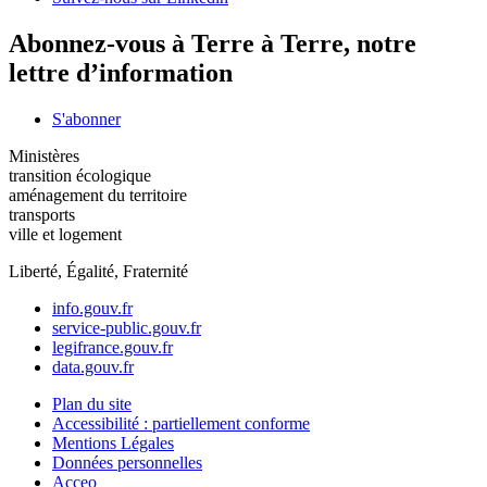
Abonnez-vous à Terre à Terre, notre
lettre d’information
S'abonner
Ministères
transition écologique
aménagement du territoire
transports
ville et logement
Liberté, Égalité, Fraternité
info.gouv.fr
service-public.gouv.fr
legifrance.gouv.fr
data.gouv.fr
Plan du site
Accessibilité : partiellement conforme
Mentions Légales
Données personnelles
Acceo