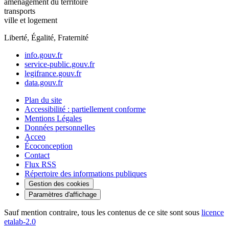
aménagement du territoire
transports
ville et logement
Liberté, Égalité, Fraternité
info.gouv.fr
service-public.gouv.fr
legifrance.gouv.fr
data.gouv.fr
Plan du site
Accessibilité : partiellement conforme
Mentions Légales
Données personnelles
Acceo
Écoconception
Contact
Flux RSS
Répertoire des informations publiques
Gestion des cookies
Paramètres d'affichage
Sauf mention contraire, tous les contenus de ce site sont sous
licence
etalab-2.0