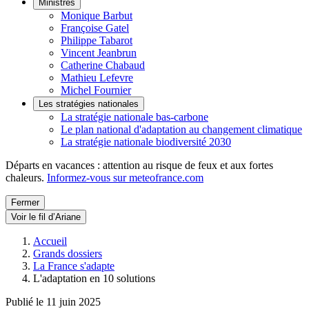
Ministres
Monique Barbut
Françoise Gatel
Philippe Tabarot
Vincent Jeanbrun
Catherine Chabaud
Mathieu Lefevre
Michel Fournier
Les stratégies nationales
La stratégie nationale bas-carbone
Le plan national d'adaptation au changement climatique
La stratégie nationale biodiversité 2030
Départs en vacances : attention au risque de feux et aux fortes
chaleurs.
Informez-vous sur meteofrance.com
Fermer
Voir le fil d’Ariane
Accueil
Grands dossiers
La France s'adapte
L'adaptation en 10 solutions
Publié le 11 juin 2025