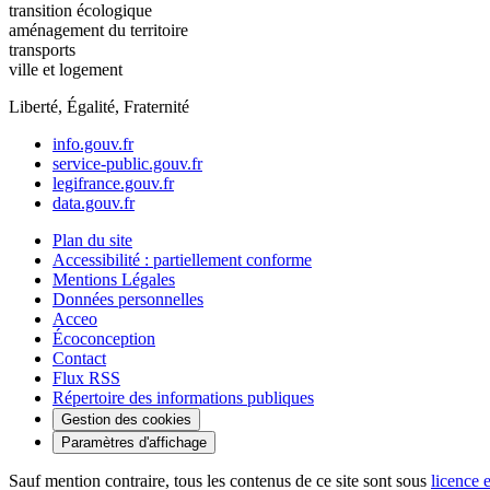
transition écologique
aménagement du territoire
transports
ville et logement
Liberté, Égalité, Fraternité
info.gouv.fr
service-public.gouv.fr
legifrance.gouv.fr
data.gouv.fr
Plan du site
Accessibilité : partiellement conforme
Mentions Légales
Données personnelles
Acceo
Écoconception
Contact
Flux RSS
Répertoire des informations publiques
Gestion des cookies
Paramètres d'affichage
Sauf mention contraire, tous les contenus de ce site sont sous
licence 