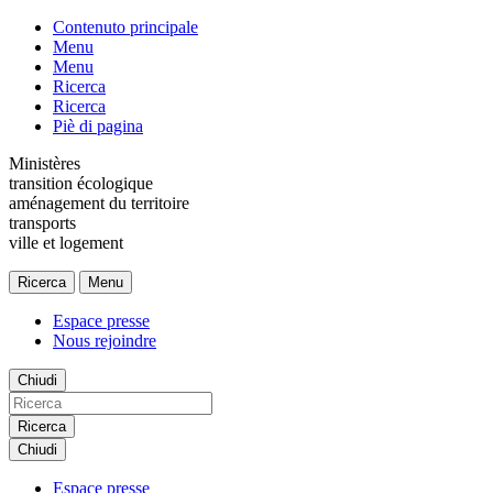
Contenuto principale
Menu
Menu
Ricerca
Ricerca
Piè di pagina
Ministères
transition écologique
aménagement du territoire
transports
ville et logement
Ricerca
Menu
Espace presse
Nous rejoindre
Chiudi
Ricerca
Chiudi
Espace presse