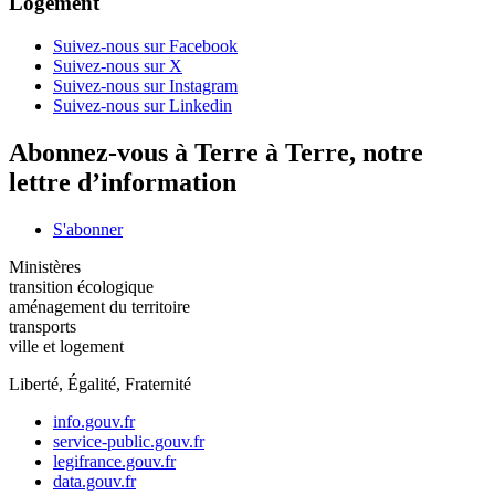
Logement
Suivez-nous sur Facebook
Suivez-nous sur X
Suivez-nous sur Instagram
Suivez-nous sur Linkedin
Abonnez-vous à Terre à Terre, notre
lettre d’information
S'abonner
Ministères
transition écologique
aménagement du territoire
transports
ville et logement
Liberté, Égalité, Fraternité
info.gouv.fr
service-public.gouv.fr
legifrance.gouv.fr
data.gouv.fr