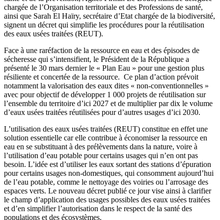
chargée de l’Organisation territoriale et des Professions de santé,
ainsi que Sarah El Haïry, secrétaire d’Etat chargée de la biodiversité,
signent un décret qui simplifie les procédures pour la réutilisation
des eaux usées traitées (REUT).
Face à une raréfaction de la ressource en eau et des épisodes de
sécheresse qui s’intensifient, le Président de la République a
présenté le 30 mars dernier le «
Plan Eau
»
pour une gestion plus
résiliente et concertée de la ressource. Ce plan d’action prévoit
notamment la valorisation des eaux dites «
non-conventionnelles
»
avec pour objectif de développer 1
000 projets de réutilisation sur
l’ensemble du territoire d’ici 2027 et de multiplier par dix le volume
d’eaux usées traitées réutilisées pour d’autres usages d’ici 2030.
L’utilisation des eaux usées traitées (REUT) constitue en effet une
solution essentielle car elle contribue à économiser la ressource en
eau en se substituant à des prélèvements dans la nature, voire à
l’utilisation d’eau potable pour certains usages qui n’en ont pas
besoin. L’idée est d’utiliser les eaux sortant des stations d’épuration
pour certains usages non-domestiques, qui consomment aujourd’hui
de l’eau potable, comme le nettoyage des voiries ou l’arrosage des
espaces verts
.
Le nouveau décret
publié ce jour
vise ainsi à clarifier
le champ d’application des usages possibles des eaux usées traitées
et d’en simplifier l’autorisation dans le respect de la santé des
populations et des écosystèmes.