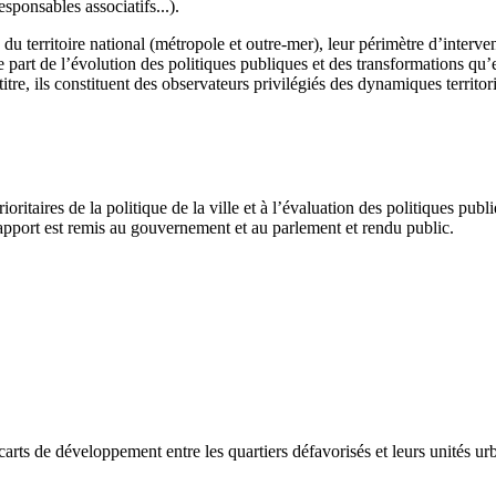
esponsables associatifs...).
é du territoire national (métropole et outre-mer), leur périmètre d’interve
rt de l’évolution des politiques publiques et des transformations qu’elles
titre, ils constituent des observateurs privilégiés des dynamiques territor
ritaires de la politique de la ville et à l’évaluation des politiques pub
ce rapport est remis au gouvernement et au parlement et rendu public.
écarts de développement entre les quartiers défavorisés et leurs unités ur